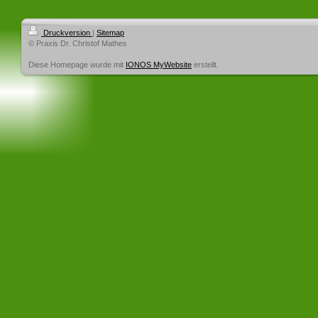
Druckversion
|
Sitemap
© Praxis Dr. Christof Mathes
Diese Homepage wurde mit
IONOS MyWebsite
erstellt.